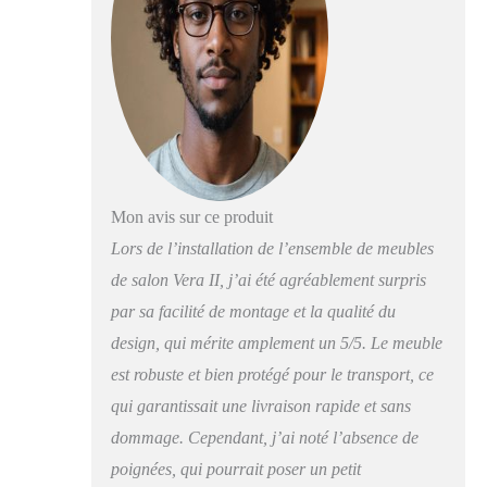
innovante a été utilisée
dans la conception du
meuble, grâce à
laquelle vous pouvez
facilement l'adapter à
vos besoins. Le meuble
peut être à la fois un
élément suspendu et un
élément au sol. Les
meubles sont fabriqués
Mon avis sur ce produit
avec un panneau
Lors de l’installation de l’ensemble de meubles
stratifié d'une épaisseur
de salon Vera II, j’ai été agréablement surpris
de 15 mm, finis avec
des bords en plastique
par sa facilité de montage et la qualité du
ABS. Grâce à leur
design, qui mérite amplement un 5/5. Le meuble
construction simple,
est robuste et bien protégé pour le transport, ce
les meubles sont
adaptés à l'auto-
qui garantissait une livraison rapide et sans
assemblage. Les
dommage. Cependant, j’ai noté l’absence de
instructions jointes au
produit vous
poignées, qui pourrait poser un petit