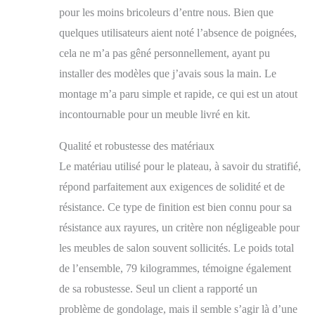
assemblage. Les
pour les moins bricoleurs d’entre nous. Bien que
instructions jointes au
quelques utilisateurs aient noté l’absence de poignées,
produit vous
cela ne m’a pas gêné personnellement, ayant pu
permettront de monter
les meubles facilement
installer des modèles que j’avais sous la main. Le
et rapidement. Les
montage m’a paru simple et rapide, ce qui est un atout
étagères et les portes
des vitrines sont
incontournable pour un meuble livré en kit.
fabriquées en verre
trempé, résistant à
Qualité et robustesse des matériaux
l'usure mécanique et
Le matériau utilisé pour le plateau, à savoir du stratifié,
aux rayures.
répond parfaitement aux exigences de solidité et de
L'éclairage LED de 12
points lumineux est en
résistance. Ce type de finition est bien connu pour sa
option. Les meubles
résistance aux rayures, un critère non négligeable pour
sont expédiés emballés
de manière sécurisée,
les meubles de salon souvent sollicités. Le poids total
vous n'avez donc pas à
de l’ensemble, 79 kilogrammes, témoigne également
vous soucier des
de sa robustesse. Seul un client a rapporté un
dommages causés
pendant le transport.
problème de gondolage, mais il semble s’agir là d’une