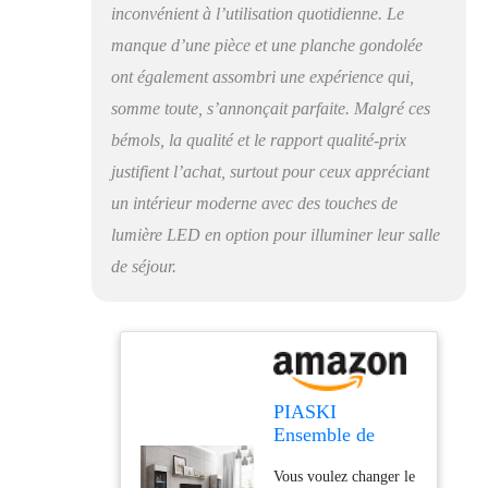
permettront de monter
inconvénient à l’utilisation quotidienne. Le
les meubles facilement
manque d’une pièce et une planche gondolée
et rapidement. Les
étagères et les portes
ont également assombri une expérience qui,
des vitrines sont
somme toute, s’annonçait parfaite. Malgré ces
fabriquées en verre
trempé, résistant à
bémols, la qualité et le rapport qualité-prix
l'usure mécanique et
justifient l’achat, surtout pour ceux appréciant
aux rayures.
un intérieur moderne avec des touches de
L'éclairage LED de 12
points lumineux est en
lumière LED en option pour illuminer leur salle
option. Les meubles
de séjour.
sont expédiés emballés
de manière sécurisée,
vous n'avez donc pas à
vous soucier des
dommages causés
pendant le transport.
PIASKI
Ensemble de
meubles de salon
Vous voulez changer le
Vera II, éclairage