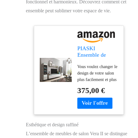
fonctionnel et harmonieux. Découvrez comment cet
ensemble peut sublimer votre espace de vie.
PIASKI
Ensemble de
meubles de salon
Vous voulez changer le
Vera II, éclairage
design de votre salon
LED en option,
plus facilement et plus
ensemble de
rapidement ?
meubles de salon,
375,00 €
Choisissez l'ensemble
différentes
de meubles VERA II et
couleurs (béton /
optez pour un design
blanc brillant
moderne et classique
avec éclairage
pour votre salon.
LED),
Esthétique et design raffiné
L'ensemble se compose
(VRB0002)
de deux grandes
L’ensemble de meubles de salon Vera II se distingue
vitrines (avec éclairage