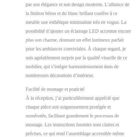
par son élégance et son design moderne. L’alliance de
LED en option), d'un
meuble TV et d'une
la finition béton et du blanc brillant confère à ce
étagère. Une solution
meuble une esthétique minimaliste très en vogue. La
innovante a été utilisée
possibilité d’ajouter un éclairage LED accentue encore
dans la conception du
meuble, grâce à
plus son charme, donnant un effet lumineux parfait
laquelle vous pouvez
pour les ambiances conviviales. À chaque regard, je
facilement l'adapter à
suis agréablement surpris par la qualité visuelle de ce
vos besoins. Le meuble
peut être à la fois un
mobilier, qui s’intègre harmonieusement dans de
élément suspendu et un
nombreuses décorations d’intérieur.
élément au sol. Les
meubles sont fabriqués
Facilité de montage et praticité
avec un panneau
stratifié d'une épaisseur
À la réception, j’ai particulièrement apprécié que
de 15 mm, finis avec
chaque pièce soit soigneusement protégée et
des bords en plastique
ABS. Grâce à leur
numérotée, facilitant grandement le processus de
construction simple,
montage. Les instructions fournies sont claires et
les meubles sont
précises, ce qui rend l’assemblage accessible même
adaptés à l'auto-