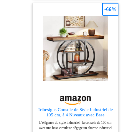
élasticité et son éclat. Vous profiterez alors d'un confort
absolu ! Attention : Ce canapé d'angle nuage est livré
-66%
en deux colis séparés qui peuvent arriver à des dates
différentes.
Tribesigns Console de Style Industriel de
105 cm, à 4 Niveaux avec Base
Circulaire, étroite en Bois avec étagères
L’élégance du style industriel : la console de 105 cm
de Rangement pour Salon et Couloir
avec une base circulaire dégage un charme industriel
(Marron Rustique)