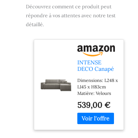
Découvrez comment ce produit peut
répondre à vos attentes avec notre test
détaillé.
INTENSE
DECO Canapé
d'angle
Dimensions: L248 x
Convertible
L145 x H83cm
réversible
Matière: Velours
Lorenzo en
côtelé (100%
Velours côtelé
539,00 €
Polyester) Livraison
Taupe
en France
Métropolitaine
uniquement hors
Corse. Livraison au