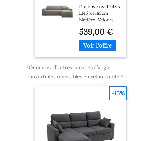
d'angle
Dimensions: L248 x
Convertible
L145 x H83cm
réversible
Matière: Velours
Lorenzo en
côtelé (100%
Velours côtelé
539,00 €
Polyester) Livraison
Taupe
en France
Métropolitaine
uniquement hors
Corse. Livraison au
pas de porte de
Découvrez d’autres canapés d’angle
votre domicile
convertibles réversibles en velours côtelé
(rez-de-chaussée).
-15%