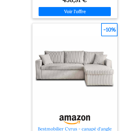
compact. CHAISE MODULABLE AVEC
RANGEMENT : Le mécanisme de levage de la
chaise longue du canapé-lit dévoile un espace
de rangement caché, parfait pour dissimuler
couvertures, livres ou divers objets. Design
modulable des deux côtés, elle vous permet
-10%
de transformer votre espace à volonté.
ÉLÉGANCE ET CONFORT : Enveloppé dans
un velours côtelé doux et respirant au toucher
unique, ce canapé d'angle convertible marie
esthétique et aisance. Rembourré de mousse
haute densité et de ressorts, il offre un
soutien optimal pour une détente absolue à la
maison. CONFORT AMÉLIORÉ : Profitez d'un
soutien lombaire intégré qui prend soin de
votre dos tandis que vous vous détendez sur
ce canapé d'angle, conçu pour une relaxation
profonde et un soulagement du stress. Deux
coussins additionnels renforcent le confort
pour un bien-être absolu. SPÉCIFICATIONS :
Dimensions totales : 205l x 135P x 76H cm.
Dimensions de l'assise du canapé : 178l x 50P x
47H cm. Dimensions de l'assise de la chaise
longue : 66l x 123P x 47H cm. Charge max.
recommandée : 400 kg. Montage nécessaire.
Bestmobilier Cyrus - canapé d'angle