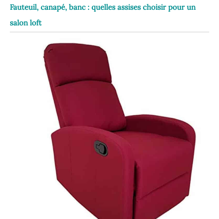
Fauteuil, canapé, banc : quelles assises choisir pour un
salon loft