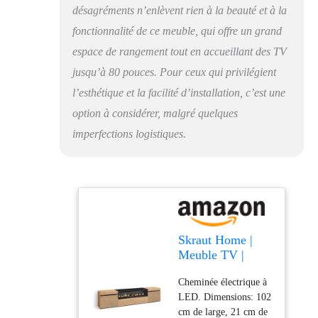
détaillées. Aucun outil
désagréments n’enlèvent rien à la beauté et à la
spécial n'est nécessaire
fonctionnalité de ce meuble, qui offre un grand
et vous pouvez profiter
espace de rangement tout en accueillant des TV
de votre nouveau
meuble en un temps
jusqu’à 80 pouces. Pour ceux qui privilégient
record. Garantie : Les
l’esthétique et la facilité d’installation, c’est une
produits Skraut Home
option à considérer, malgré quelques
sont garantis 2 ans et
bénéficient d'un
imperfections logistiques.
excellent service après-
vente, avec un stock
permanent de pièces de
rechange. La cheminée
électrique fonctionne
en étant branchée à
l'électricité, elle
Skraut Home |
n'utilise pas de piles.
Meuble TV |
La télécommande
Banc Télé |
nécessite des piles, qui
Cheminée électrique à
Grand Espace de
ne sont pas incluses.
LED. Dimensions: 102
Rangement |
cm de large, 21 cm de
200x45x35cm |