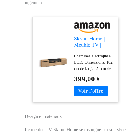
ingénieux.
Skraut Home |
Meuble TV |
Banc Télé |
Cheminée électrique à
Grand Espace de
LED. Dimensions: 102
Rangement |
cm de large, 21 cm de
200x45x35cm |
haut. Effet de feu 3D
pour Les TV
399,00 €
incroyablement
jusqu'à 80" |
réaliste. Pas de risque
Cheminée
de brûlure car il n'y a
électrique | Style
pas de source de
Moderne | Chêne
chaleur. Puissance:
34w. Comprend une
Design et matériaux
télécommande et 3
niveaux d'intensité.
Le meuble TV Skraut Home se distingue par son style
Meuble TV avec