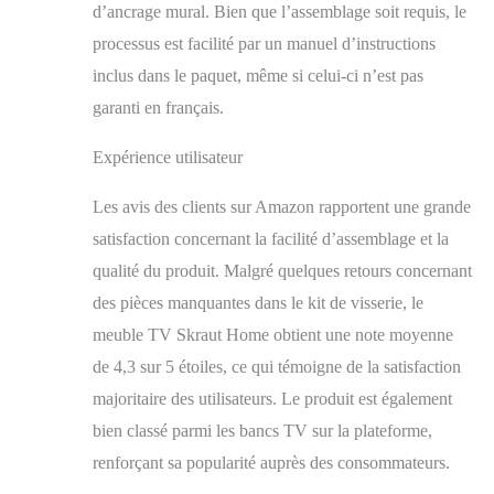
au touché de haute
d’ancrage mural. Bien que l’assemblage soit requis, le
qualité. Montage facile
processus est facilité par un manuel d’instructions
: les meubles Skraut
inclus dans le paquet, même si celui-ci n’est pas
Home sont faciles à
monter grâce à des
garanti en français.
instructions claires et
détaillées. Aucun outil
Expérience utilisateur
spécial n'est nécessaire
et vous pouvez profiter
Les avis des clients sur Amazon rapportent une grande
de votre nouveau
satisfaction concernant la facilité d’assemblage et la
meuble en un temps
record. Garantie : Les
qualité du produit. Malgré quelques retours concernant
produits Skraut Home
des pièces manquantes dans le kit de visserie, le
sont garantis 2 ans et
bénéficient d'un
meuble TV Skraut Home obtient une note moyenne
excellent service après-
de 4,3 sur 5 étoiles, ce qui témoigne de la satisfaction
vente, avec un stock
majoritaire des utilisateurs. Le produit est également
permanent de pièces de
rechange. La cheminée
bien classé parmi les bancs TV sur la plateforme,
électrique fonctionne
renforçant sa popularité auprès des consommateurs.
en étant branchée à