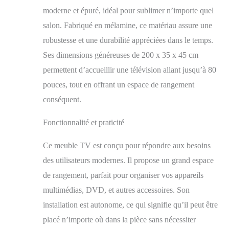
espace de rangement
moderne et épuré, idéal pour sublimer n’importe quel
pour vos appareils
salon. Fabriqué en mélamine, ce matériau assure une
électroniques et porte
robustesse et une durabilité appréciées dans le temps.
rabattable. Dimensions
du module: 102 cm. de
Ses dimensions généreuses de 200 x 35 x 45 cm
largeur, 45 cm. de
permettent d’accueillir une télévision allant jusqu’à 80
hauteur, 35 cm. de
profondeur. Couleur
pouces, tout en offrant un espace de rangement
chêne et noir avec un
conséquent.
veinage du bois poreux
au touché de haute
Fonctionnalité et praticité
qualité. Meuble TV
avec porte, grande
Ce meuble TV est conçu pour répondre aux besoins
capacité de rangement.
Dimensions du
des utilisateurs modernes. Il propose un grand espace
module: 51 cm. de
de rangement, parfait pour organiser vos appareils
largeur, 45 cm. de
multimédias, DVD, et autres accessoires. Son
hauteur, 35 cm. de
profondeur. Couleur
installation est autonome, ce qui signifie qu’il peut être
chêne et noir avec un
placé n’importe où dans la pièce sans nécessiter
veinage du bois poreux