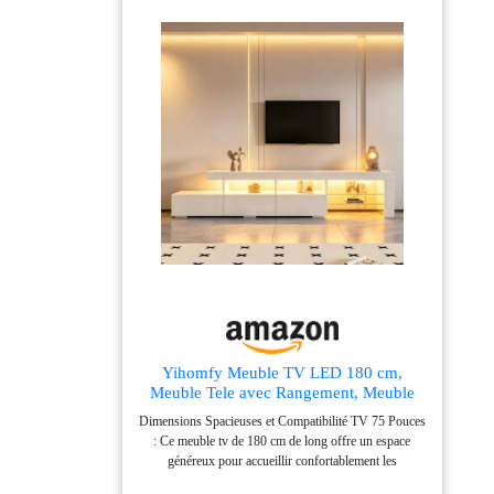
160 cm,ce meuble télé convient parfaitement aux
téléviseurs jusqu’à 75 pouces. Grâce à son plateau
spacieux, ce banc TV accueille facilement votre
téléviseur, barre de son, consoles de jeux et
équipements multimédias. Son espace de rangement
ouvert permet d’organiser vos accessoires tout en
gardant votre salon ordonné Meuble multifonction :
Utilisez-le comme console TV, meuble multimédia ou
meuble de rangement salon. Son design polyvalent
convient parfaitement au salon, à la chambre ou à toute
pièce nécessitant une solution de rangement élégante et
pratique Montage simple et rapide : Toutes les pièces
sont clairement identifiées et accompagnées
d’instructions détaillées. Le montage de ce meuble
télévision bois est facile à réaliser. Notre service client
reste à votre disposition pour toute question après
l’achat
Yihomfy Meuble TV LED 180 cm,
Meuble Tele avec Rangement, Meuble
TV LED Haute Brillance, pour TV
Dimensions Spacieuses et Compatibilité TV 75 Pouces
jusqu'à 75 Pouces, Blanc, 180 x 35 x 45
: Ce meuble tv de 180 cm de long offre un espace
cm
généreux pour accueillir confortablement les
téléviseurs jusqu'à 75 pouces. Avec des dimensions de