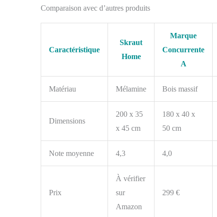
l'électricité, elle
Comparaison avec d’autres produits
n'utilise pas de piles.
La télécommande
nécessite des piles, qui
Marque
ne sont pas incluses.
Skraut
Caractéristique
Concurrente
Home
A
Matériau
Mélamine
Bois massif
200 x 35
180 x 40 x
Dimensions
x 45 cm
50 cm
Note moyenne
4,3
4,0
À vérifier
Prix
sur
299 €
Amazon