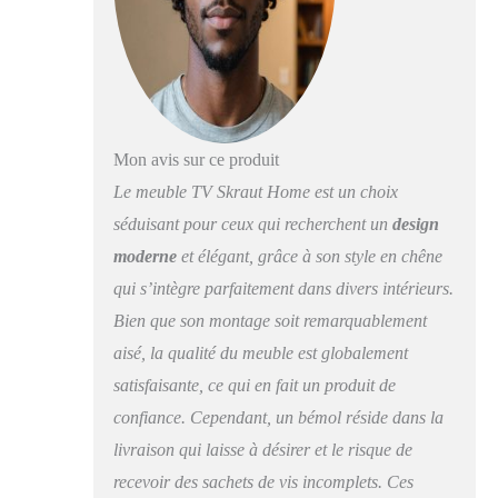
hauteur, 35 cm. de
profondeur. Couleur
chêne et noir avec un
veinage du bois poreux
au touché de haute
qualité. Meuble TV
Mon avis sur ce produit
avec porte, grande
capacité de rangement.
Le meuble TV Skraut Home est un choix
Dimensions du
séduisant pour ceux qui recherchent un
design
module: 51 cm. de
moderne
et élégant, grâce à son style en chêne
largeur, 45 cm. de
hauteur, 35 cm. de
qui s’intègre parfaitement dans divers intérieurs.
profondeur. Couleur
Bien que son montage soit remarquablement
chêne et noir avec un
veinage du bois poreux
aisé, la qualité du meuble est globalement
au touché de haute
satisfaisante, ce qui en fait un produit de
qualité. Montage facile
confiance. Cependant, un bémol réside dans la
: les meubles Skraut
Home sont faciles à
livraison qui laisse à désirer et le risque de
monter grâce à des
recevoir des sachets de vis incomplets. Ces
instructions claires et