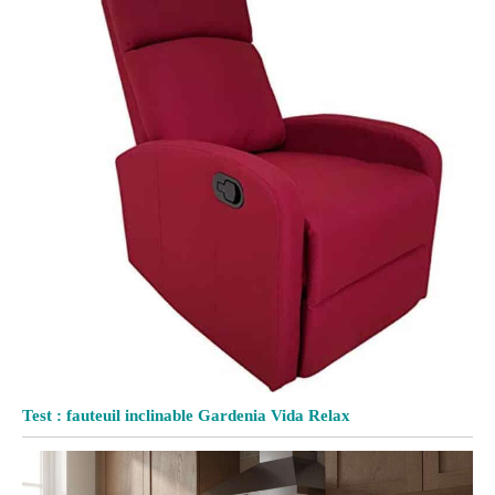
Test : fauteuil inclinable Gardenia Vida Relax