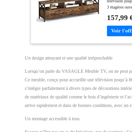
télévision jusq
3 étagères ouve
couleur marron 
157,99 
devient le poin
et durable : L'
de la robustes
105 kg, il va 
pour l’assembla
pièces numérot
rangement Ce q
Un design attrayant et une qualité irréprochable
tiroirs, une su
même sur un so
Lorsqu’on parle du VASAGLE Meuble TV, on ne peut pas pa
Ce meuble, conçu pour accueillir une télévision jusqu’à 80
s’intègre parfaitement à divers types de décorations intérie
de matériaux de qualité comme le bois d’ingénierie et l’acie
arrive rapidement et dans de bonnes conditions, avec un
Un montage accessible à tous
Si vous n’êtes pas un as du bricolage, pas de panique :