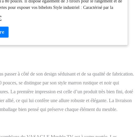
u'à 80 pouces. Il dispose également de 3 tiroirs pour le rangement et de
rtes pour exposer vos bibelots Style industriel : Caractérisé par la
rustique pure et le cadre latéral en forme de X, cette table TV
€
t central de votre salon grâce à son stye industriel et sophistiqué Stable
acier représente la stabilité ; les panneaux d’aggloméré est le synonyme
se. La combinaison des deux permet à ce banc télé de supporter jusqu'à
vous accompagner pour des années à venir Montage facile : Pas doué
ge ? Pas de panique ! On vous aide. Les instructions illustrées et les
ées sont livrées avec, vous pouvez rassemble rapidement ce meuble de
ue vous obtenez : Un meuble de téléviseur avec 3 étagères ouvertes, 3
rface spacieuse et 4 pieds réglables, qui assurent une bonne stabilité
l légèrement irrégulier
sser à côté de son design séduisant et de sa qualité de fabrication.
 pouces, se distingue par son style marron rustique et noir qui
ures. La première impression est celle d’un produit très bien fini, doté
r allié, ce qui lui confère une allure robuste et élégante. La livraison
 emballage bien pensé qui préserve chaque élément du meuble.
 l’assemblage du VASAGLE Meuble TV est à votre portée. Les