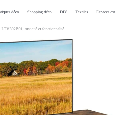
atiques déco
Shopping déco
DIY
Textiles
Espaces ext
TV302B01, rusticité et fonctionnalité