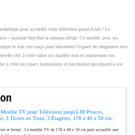
sthétique pour accueillir votre télévision grand écran ? Le
» pourrait bien être la solution idéale. Ce meuble, avec ses
stique et noir, est conçu pour maximiser l’espace de rangement avec
ndustrielle chic à votre salon ou chambre tout en maintenant vos
 à créer un espace harmonieux et fonctionnel qui répond à vos
uble TV pour Télévision jusqu'à 80 Pouces,
é, 3 Tiroirs en Tissu, 3 Étagères, 178 x 40 x 50 cm,
bre, Cadre en Acier, Marron Rustique et Noir
rt et fermé : Ce meuble TV de 178 x 40 x 50 cm peut accueillir une
1