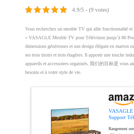
4.9/5 - (9 votes)
Vous recherchez un meuble TV qui allie fonctionnalité et e
« VASAGLE Meuble TV pour Télévision jusqu’à 80 Pouces 
dimensions généreuses et son design élégant en marron ru
ses trois tiroirs et trois étagères. Il apporte une touche i
appareils et accessoires organisés. 我们的目标是 vous aider
besoins et à votre style de vie.
VASAGLE Me
Support Tél
Salon, Cham
Rangement ouve
LTV302B0