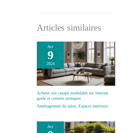
compacte, mais aussi parfaitement adaptée à une
utilisation dans des espaces intérieurs secs. Un
véritable point fort dans chaque pièce Pas d'ampoule
fournie
Articles similaires
Avr
9
2024
Acheter son canapé modulable sur Internet :
guide et conseils pratiques
Aménagement du salon
,
Espaces intérieurs
Avr