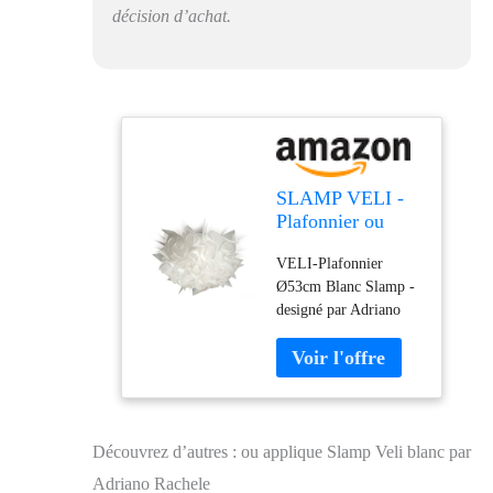
décision d’achat.
SLAMP VELI -
Plafonnier ou
Applique Blanc
VELI-Plafonnier
Ø53cm |
Ø53cm Blanc Slamp -
Applique Slamp
designé par Adriano
designé par
Rachele Ø53cm /
Adriano Rachele
profondeur 20cm
Métal Blanc 20
Découvrez d’autres : ou applique Slamp Veli blanc par
Adriano Rachele