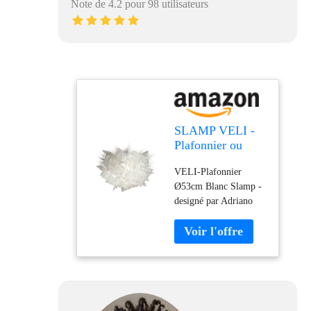
Note de 4.2 pour 98 utilisateurs
SLAMP VELI -
Plafonnier ou
Applique Blanc
VELI-Plafonnier
Ø53cm |
Ø53cm Blanc Slamp -
Applique Slamp
designé par Adriano
designé par
Rachele Ø53cm /
Adriano Rachele
profondeur 20cm
Métal Blanc 20