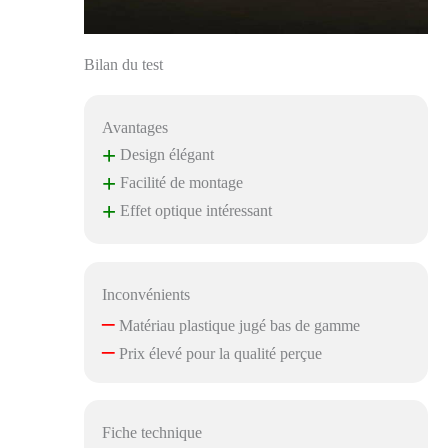
Bilan du test
Avantages
+
Design élégant
+
Facilité de montage
+
Effet optique intéressant
Inconvénients
–
Matériau plastique jugé bas de gamme
–
Prix élevé pour la qualité perçue
Fiche technique