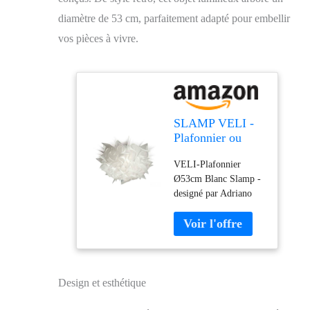
diamètre de 53 cm, parfaitement adapté pour embellir
vos pièces à vivre.
SLAMP VELI -
Plafonnier ou
Applique Blanc
VELI-Plafonnier
Ø53cm |
Ø53cm Blanc Slamp -
Applique Slamp
designé par Adriano
designé par
Rachele Ø53cm /
Adriano Rachele
profondeur 20cm
Métal Blanc 20
Design et esthétique