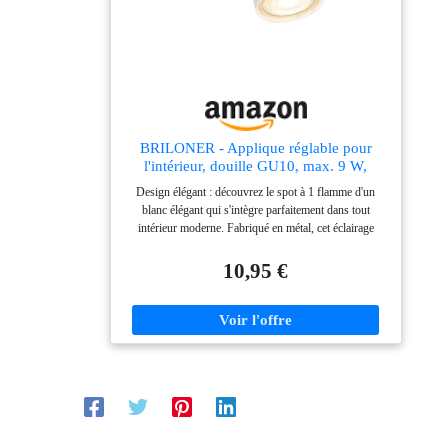
BRILONER - Applique réglable pour
l'intérieur, douille GU10, max. 9 W,
lampe de lecture, lampe de salon, lampe
Design élégant : découvrez le spot à 1 flamme d'un
murale, lampe de cuisine, lampe de
blanc élégant qui s'intègre parfaitement dans tout
couloir, applique murale, Blanc
intérieur moderne. Fabriqué en métal, cet éclairage
indirect promet durabilité et style. Éclairage puissant :
avec une douille pour une ampoule LED/GU10 jusqu'à
10,95 €
9W (ampoule non fournie), ce spot mural offre un
éclairage efficace et sans éblouissement pour chaque
pièce. Orientation flexible : grâce à l'éclairage mural
pivotant et orientable, vous pouvez diriger la lumière
exactement là où vous en avez besoin. Idéal pour les
espaces de travail dans la cuisine, les coins lecture dans
le salon ou l'éclairage d'accentuation dans la cage
d'escalier. Dimensions compactes & sécurité : avec ses
dimensions de 80x155mm (DxH) et sa certification
IP20, cette lampe de couloir n'est pas seulement