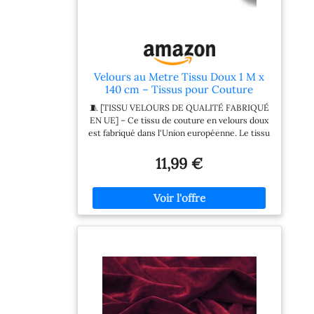
Velours au Metre Tissu Doux 1 M x
140 cm – Tissus pour Couture
Ameublement Canapé Chaise
🧵 [TISSU VELOURS DE QUALITÉ FABRIQUÉ
Coussin Décoration Patchwork DIY
EN UE] – Ce tissu de couture en velours doux
Facile à Coudre et Agréable au
est fabriqué dans l'Union européenne. Le tissu
Toucher Rouge
au mètre séduit par sa structure régulière,
son reflet élégant et sa qualité durable pour
11,99 €
des projets de couture exigeants. 🌿 [DOUX
POUR LA PEAU & RESPIRANT] – Le tissu
velours est agréablement moelleux, doux pour
la peau et respirant. Idéal pour les textiles en
contact direct avec la peau : vêtements,
textiles pour enfants, linge de maison – un
tissu fiable au quotidien. ✂️ [COUPE À LA
LONGUEUR SOUHAITÉE] – Velours au mètre
en 140 cm de largeur, différentes longueurs au
choix ; chaque unité commandée est livrée en
une seule pièce continue. Attention : plusieurs
unités sont livrées en coupons séparés, non