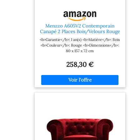
Menzzo A605V2 Contemporain
Canapé 2 Places Bois/Velours Rouge
80 x 157 x 72 cm
<b>Garantie</b>: 1 an(s) <b>Matière</b>: Bois
<b>Couleur</b>: Rouge <b>Dimensions</b>:
80 x 157 x 72 cm
258,30 €