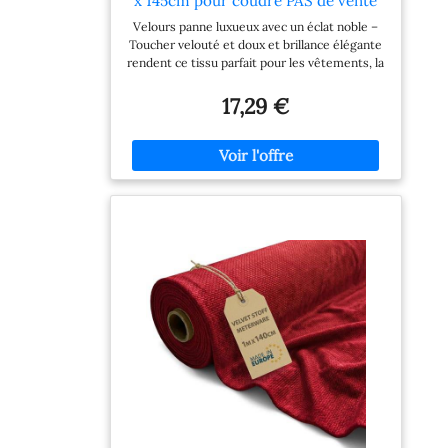
x 145cm pour coudre PAS de vente
au mètre velours stretch brillant
Velours panne luxueux avec un éclat noble –
pour rideaux stores scène costume
Toucher velouté et doux et brillance élégante
robe vêtements nappe tissu
rendent ce tissu parfait pour les vêtements, la
décoratif (009 rouge)
décoration et les projets créatifs. Matériel de
haute qualité – 100 % polyester avec 160
17,29 €
g/m², lavable en machine à 30 °C et facile à
repasser. Le tissu est facile à entretenir,
indélébile et conserve sa forme. Non vendu au
mètre – Commandez 2, vous recevrez deux
pièces de 2 m x 145 cm – Idéal pour les projets
où des découpes sur mesure sont
nécessaires. Multi-usage – Parfait pour les
robes élégantes, les jupes, les costumes, les
rideaux, les nappes et la décoration pour les
mariages, Noël et les événements. Votre
créativité n'a pas de limites. Facile à utiliser
pour tout le monde : que ce soit pour coudre,
coller ou agrafer, ce tissu est facile à travailler
aussi bien pour les débutants que pour les
professionnels et garantit des résultats de
haute qualité.