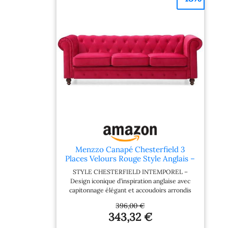
Menzzo Canapé Chesterfield 3
Places Velours Rouge Style Anglais –
Sofa Design Classique Chic
STYLE CHESTERFIELD INTEMPOREL –
Design iconique d’inspiration anglaise avec
capitonnage élégant et accoudoirs arrondis
VELOURS DOUX & LUXUEUX – Revêtement
396,00 €
agréable au toucher qui apporte une touche
343,32 €
chic et chaleureuse à votre intérieur
CONFORT AU QUOTIDIEN – Assise large et