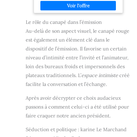
dossier rembourré pour un confort optimal
lors de vos moments de détente CANAPÉ 3
PLACES CONVIVIAL – Idéal pour accueillir
Le rôle du canapé dans l’émission
famille et amis dans un salon élégant et cosy
STRUCTURE SOLIDE – Conception robuste
Au-delà de son aspect visuel, le canapé rouge
avec structure en bois pour une bonne
stabilité et durabilité
est également un élément clé dans le
dispositif de l’émission. Il favorise un certain
niveau d’intimité entre l’invité et l’animateur,
loin des bureaux froids et impersonnels des
plateaux traditionnels. L’
espace intimiste
créé
facilite la conversation et l’échange.
Après avoir décrypter ce choix audacieux
passons à comment celui-ci a été utilisé pour
faire craquer notre ancien président.
Séduction et politique : karine Le Marchand