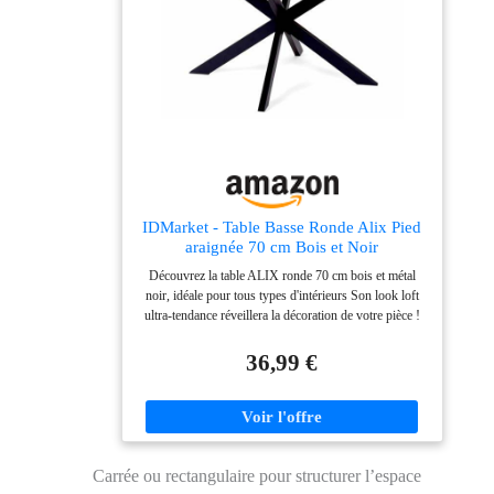
IDMarket - Table Basse Ronde Alix Pied
araignée 70 cm Bois et Noir
Découvrez la table ALIX ronde 70 cm bois et métal
noir, idéale pour tous types d'intérieurs Son look loft
ultra-tendance réveillera la décoration de votre pièce !
Plateau forme arrondie très tendance et pied araignée
confèrent à la table un aspect cossu ! Plateau en MDF
36,99 €
(épaisseur 1,5 cm) et pieds en métal (épaisseur 2 x 4
cm) pour une stabilité optimale Ses dimensions
conviendront aux grands comme aux petits espaces de
vie pour des apéros réussis !
Carrée ou rectangulaire pour structurer l’espace