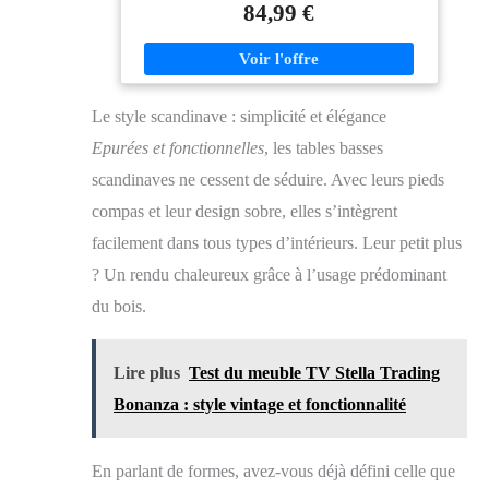
84,99 €
à l'abri de la poussière ! Cette table de salon vous
permet de passer des soirées conviviales autour d'un
verre ou d'un plateau Dimensions de la table basse :
Longueur 97,5 x largeur 48 / 96 x Hauteur 42 / 53 cm
Le style scandinave : simplicité et élégance
Epurées et fonctionnelles
, les tables basses
scandinaves ne cessent de séduire. Avec leurs pieds
compas et leur design sobre, elles s’intègrent
facilement dans tous types d’intérieurs. Leur petit plus
? Un rendu chaleureux grâce à l’usage prédominant
du bois.
Lire plus
Test du meuble TV Stella Trading
Bonanza : style vintage et fonctionnalité
En parlant de formes, avez-vous déjà défini celle que