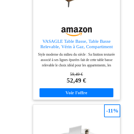
basse simple est livrée avec des instructions claires
comme du cristal, des composants numérotés et toutes
les pièces nécessaires pour un montage facile et rapide.
Si vous avez des questions sur la grande table à thé en
bois, veuillez nous contacter
VASAGLE Table Basse, Table Basse
Relevable, Vérin à Gaz, Compartiment
sous Le Plateau, Compartiment Ouvert,
Style moderne du milieu du siècle : Sa finition texturée
pour Salon, Bureau, Salle à Manger,
associé à ses lignes épurées fait de cette table basse
Marron Rustique et Noir d'encre
relevable le choix idéal pour les appartements, les
LCT267KD01
dortoirs et les petits espaces. Elle s’intègre parfaitement
59,49 €
à tous les intérieurs Élévation facile, table polyvalente :
52,49 €
Grâce à son plateau relevable de qualité, la table
s’ajuste rapidement à la hauteur idéale, de manière
fluide et stable. Transformez votre table basse en
bureau ou en table à manger, bien installé sur votre
canapé Rangement spacieux : Le compartiment sous le
plateau offre un espace de rangement discret pour
-11%
télécommandes, carnets ou manettes. Le compartiment
ouvert en bas offre un espace pour livres, plaids ou
objets de décoration. Tout est bien ordonné Solide et
durable : Fabriquée en panneaux d’aggloméré et MDF