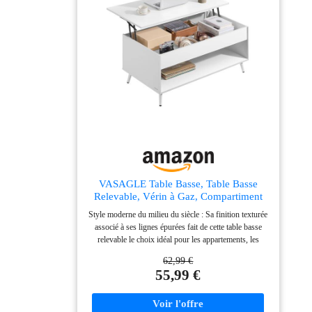
robustes, cette table à café est résistante, peut supporter
jusqu’à 100 kg et vous accompagnera pendant de
nombreuses années Montage facile : Grâce aux
instructions claires et aux outils fournis, cette table
basse avec rangement se monte en seulement 30
minutes pour une utilisation rapide et sans souci
VASAGLE Table Basse, Table Basse
Relevable, Vérin à Gaz, Compartiment
sous Le Plateau, 1 Compartiment Ouvert,
Style moderne du milieu du siècle : Sa finition texturée
pour Salon, Bureau, Salle à Manger,
associé à ses lignes épurées fait de cette table basse
Blanc Neige et Blanc Mat LCT267WE01
relevable le choix idéal pour les appartements, les
dortoirs et les petits espaces. Elle s’intègre parfaitement
62,99 €
à tous les intérieurs Élévation facile, table polyvalente :
55,99 €
Grâce à son plateau relevable de qualité, la table
s’ajuste rapidement à la hauteur idéale, de manière
fluide et stable. Transformez votre table basse en