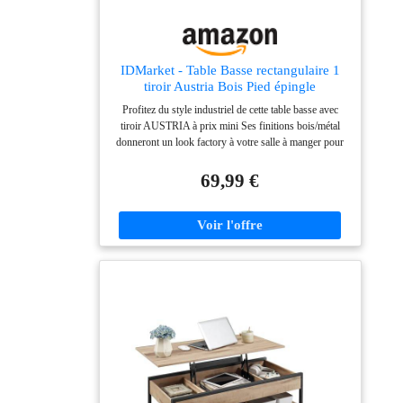
IDMarket - Table Basse rectangulaire 1
tiroir Austria Bois Pied épingle
Profitez du style industriel de cette table basse avec
tiroir AUSTRIA à prix mini Ses finitions bois/métal
donneront un look factory à votre salle à manger pour
des apéros réussis ! Rangez télécommandes et revues
dans son tiroir pratique et laissez libre l'espace sur le
69,99 €
plateau Idéale pour vous permettre de passer des
soirées conviviales autour d'un verre ou d'un plateau
télé Dimensions globales : Longueur 100 cm x largeur
55 cm x Hauteur 40 cm