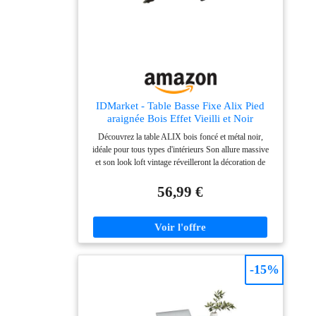
IDMarket - Table Basse Fixe Alix Pied
araignée Bois Effet Vieilli et Noir
Découvrez la table ALIX bois foncé et métal noir,
idéale pour tous types d'intérieurs Son allure massive
et son look loft vintage réveilleront la décoration de
votre pièce ! Plateau de forme rectangulaire très
tendance et pied araignée confèrent à la table un aspect
56,99 €
cossu ! Plateau en particules de bois et pieds en métal
pour une stabilité et solidité optimale Ses dimensions
conviendront aux grands comme aux petits espaces de
vie pour des apéros réussis !
-15%