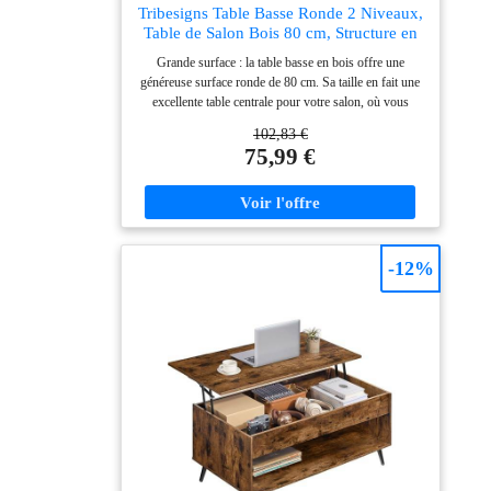
Tribesigns Table Basse Ronde 2 Niveaux,
Table de Salon Bois 80 cm, Structure en
métal, T-Able Ronde Bois, Plateau
Grande surface : la table basse en bois offre une
Épaissi, Facile à Monter Industriel (Grain
généreuse surface ronde de 80 cm. Sa taille en fait une
du Bois)
excellente table centrale pour votre salon, où vous
pouvez accueillir des invités ou simplement vous
102,83 €
détendre avec votre café ou votre livre préféré. Design
75,99 €
de rangement à 2 niveaux : la grande table basse
dispose d'une étagère ingénieuse à deux niveaux qui
offre un espace de rangement supplémentaire. Ainsi,
vous pouvez facilement ranger vos magazines,
télécommandes ou articles de décoration et garder votre
salon bien rangé et bien rangé. Classique : les lignes
-12%
épurées et les contours géométriques de la table
reflètent une esthétique moderne, tandis que le grain de
bois rustique marron et antique capture l'essence d'une
ferme classique. Le mélange de design rustique et
élégant en fait un excellent ajout à votre intérieur
RÉSISTANTE : cette table ronde de ferme est
fabriquée en panneaux de particules de haute qualité et
avec un cadre en métal solide, et peut supporter jusqu'à
66 livres au milieu. Afin de garantir sa durabilité et sa
durabilité, nous vous recommandons de ne pas placer
d'objets lourds sur les bords. Montage facile : la table