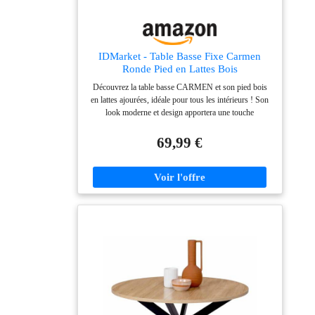
support de décoration, au salon comme au bureau ou
dans la chambre. Outils et notice claire inclus pour un
montage facile et rapide, sans aucune complication.
IDMarket - Table Basse Fixe Carmen
Ronde Pied en Lattes Bois
Découvrez la table basse CARMEN et son pied bois
en lattes ajourées, idéale pour tous les intérieurs ! Son
look moderne et design apportera une touche
chaleureuse à votre décoration Avec son plateau rond
de 70 cm de diamètre, profitez d'un bon apéritif entre
69,99 €
amis ou en famille Stable et robuste grâce à son plateau
en PB et son pied en métal Dimensions globales :
Diamètre 70 cm x Hauteur 40 cm - Diamètre pied : 50
cm