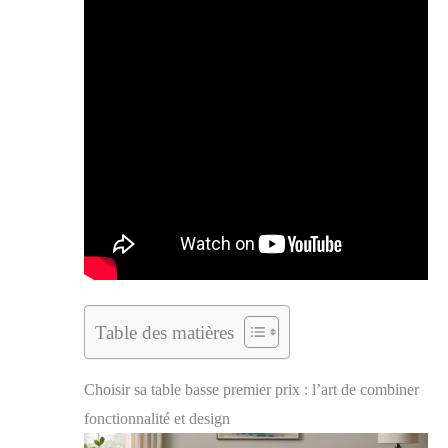
Table des matières
Choisir sa table basse premier prix : l’art de combiner
fonctionnalité et design