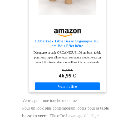
levage en acier inoxydable, cette table basse à plateau
relevable s'ouvre avec fluidité et supporte jusqu'à 10 kg
sur le plateau. Elle offre une surface stable et fiable,
parfaite pour les activités quotidiennes au salon ou le
télétravail. MONTAGE FACILE ET ENTRETIEN
RÉDUIT : Grâce à des pièces clairement identifiées et
à des instructions détaillées, cette table de salon se
monte rapidement. Sa finition en mélamine effet bois
résiste aux taches et se nettoie facilement d'un simple
IDMarket - Table Basse Organique 100
coup de chiffon, pour un salon soigné avec un
cm Bois Effet hêtre
minimum d'effort.
Découvrez la table ORGANIQUE 100 cm bois, idéale
pour tous types d'intérieurs Son allure moderne et son
look loft ultra-tendance réveilleront la décoration de
votre pièce ! Plateau de forme originale et pieds rond
49,99 €
très tendance confèrent à la table un aspect design !
46,99 €
Grâce à ses tons naturels et chaleureux, cette table
basse s'accordera facilement avec votre décoration !
Dimensions globales : Longueur 100 cm x largeur 49
cm x Hauteur 35,5 cm
Verre : pour une touche moderne
Pour un look plus contemporain, optez pour la
table
basse en verre
. Elle offre l’avantage d’alléger