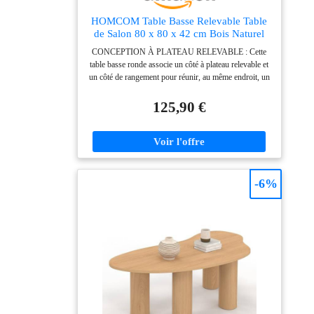
HOMCOM Table Basse Relevable Table
de Salon 80 x 80 x 42 cm Bois Naturel
CONCEPTION À PLATEAU RELEVABLE : Cette
table basse ronde associe un côté à plateau relevable et
un côté de rangement pour réunir, au même endroit, un
espace d'exposition au quotidien et une surface
d'appoint plus généreuse ; le plateau se soulève de 11
125,90 €
cm pour rendre les repas ou le travail sur ordinateur
portable dans le salon plus confortables et naturels.
RANGEMENT CACHÉ : Cette table basse dissimule
vos objets avec soin grâce à de grands compartiments
cachés : une partie à ouverture pivotante et une partie
sous plateau relevable, idéales pour ranger livres, jeux
-6%
et essentiels du quotidien tout en réduisant
l'encombrement et en gardant votre salon bien ordonné.
DESIGN ROND CANNELÉ : Avec son plateau rond
de Ø 80 cm et ses larges côtés cannelés, cette table de
salon à plateau relevable apporte une allure douce et
élégante, sans angles saillants. Elle facilite les
déplacements autour de la table, ce qui convient
parfaitement aux appartements compacts ou aux
dortoirs. MÉCANISME DE LEVAGE À
FERMETURE DOUCE : Équipée d'un mécanisme de