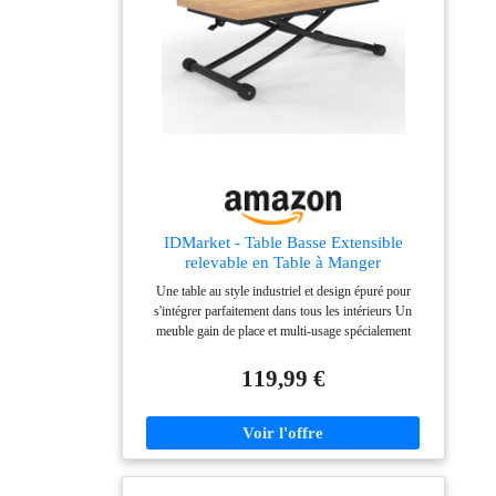
en seulement 45 minutes. Son revêtement résistant à
l’eau se nettoie facilement avec un chiffon humide
IDMarket - Table Basse Extensible
relevable en Table à Manger
rectangulaire Urbana Plateau façon hêtre
Une table au style industriel et design épuré pour
Pied Noir Design Industriel
s'intégrer parfaitement dans tous les intérieurs Un
meuble gain de place et multi-usage spécialement
conçu pour les petits espaces Deux-en-un elle peut
faire office de table basse ou de table à manger ! Grâce
119,99 €
à ses roulettes et ses freins, la table basse se déplace et
est sécurisée en un clin d'œil Dimensions totales :
Longueur 114 cm x largeur 100 cm x Hauteur 75 cm