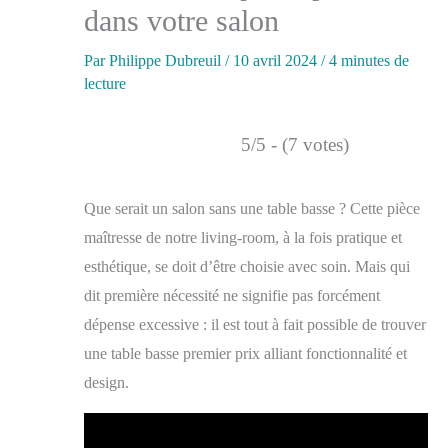
dans votre salon
Par
Philippe Dubreuil
/
10 avril 2024
/
4 minutes de
lecture
5/5 - (7 votes)
Que serait un salon sans une table basse ? Cette pièce
maîtresse de notre living-room, à la fois pratique et
esthétique, se doit d’être choisie avec soin. Mais qui
dit première nécessité ne signifie pas forcément
dépense excessive : il est tout à fait possible de trouver
une table basse premier prix alliant fonctionnalité et
design.