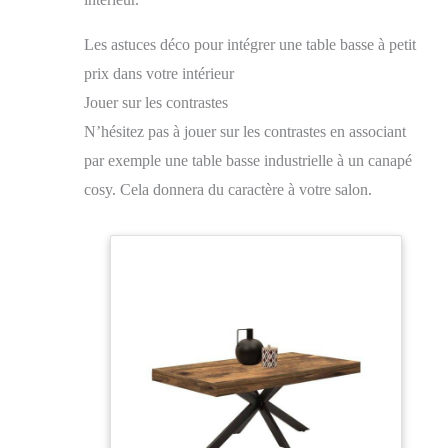
utilise du bois certifié FSC, adhérant au développement
durable. Qualité Supérieure pour une Longévité Élevée​
Les astuces déco pour intégrer une table basse à petit
: Conçue pour résister aux usages intensifs, cette table
bénéficie d’un traitement anti-rayures et d’une structure
prix dans votre intérieur
renforcée. Son design épuré et moderne s'adapte à
Jouer sur les contrastes
divers styles, rehaussant l'esthétique de l'espace.
N’hésitez pas à jouer sur les contrastes en associant
par exemple une table basse industrielle à un canapé
cosy. Cela donnera du caractère à votre salon.