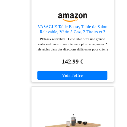
VASAGLE Table Basse, Table de Salon
Relevable, Vérin à Gaz, 2 Tiroirs et 3
Compartiments sous Le Plateau, 1
Plateaux relevables : Cette table offre une grande
Compartiment Ouvert, pour Salon,
surface et une surface intérieure plus petite, toutes 2
Bureau, Marron Camel LCT254L01
relevables dans des directions différentes pour créer 2
espaces indépendants. Le grand plateau est rabattable
afin de s’adapter à vos besoins Rangement spacieux :
142,99 €
Les 3 compartiments sous le plateau offrent un espace
de rangement discret pour vos objets importants. Le
compartiment ouvert est idéal pour exposer vos objets
déco et les 2 tiroirs accueillent vos petits accessoires
Stabilité et durabilité : Le vérin à gaz de qualité permet
un réglage stable et silencieux. Grâce à ses matériaux
de qualité supérieure, cette table de salon est robuste et
vous accompagnera pendant de nombreuses années
Polyvalence et élégance : En plus de servir de table
basse, elle peut s’utiliser comme table à manger ou
bureau – un complément parfait pour votre intérieur
Montage et entretien faciles : Grâce aux instructions
claires et aux outils fournis, cette table basse se monte