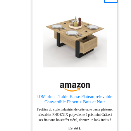
de cette table de salon s’élève avec fluidité et peut
supporter jusqu'à 20 kg une fois relevé. Instable ? Pas
du tout ! [Solide et durable] Fabriqué en panneaux
d’aggloméré robustes et doté d’un cadre en acier, ce
meuble de rangement est solide et conçu pour durer. Il
peut supporter jusqu’à 136 kg et son utilisation offre
une vraie tranquillité d’esprit [Style industriel élégant]
Les pieds noirs et les panneaux marron camel de cette
table moderne apportent une ambiance industrielle
tendance. Elle rajeunit votre espace d’une touche
vintage et améliore l’esthétique générale de votre
décoration intérieure
IDMarket - Table Basse Plateau relevable
Convertible Phoenix Bois et Noir
Profitez du style industriel de cette table basse plateaux
relevables PHOENIX polyvalente à prix mini Grâce à
ses finitions bois/effet métal, donnez un look indus à
votre pièce pour des apéros réussis Avec ses grands
89,99 €
espaces de rangement, stockez tous vos livres, snacks,