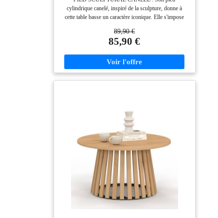
cylindrique canelé, inspiré de la sculpture, donne à
cette table basse un caractère iconique. Elle s'impose
naturellement comme pièce maîtresse dans une
89,90 €
décoration moderne ou minimaliste, reflétant votre goût
85,90 €
sophistiqué et sublimant l'ambiance de votre salon.
STRUCTURE SOLIDE ET STABLE : Sa structure
interne en acier, associée à une base en MDF, assure
robustesse et longue durée de vie avec une charge max.
recommandée de 80 kg. Les patins ajustables
maintiennent une parfaite stabilité et évitent les
mouvements, même sur un sol irrégulier. PLATEAU
ÉPAIS ET ROND : Le plateau généreux de Ø 80 cm,
souligné par un rebord épais de 3 cm, apporte une
esthétique robuste et élégante. Les bords bien arrondis
réduisent les risques de chocs, idéal pour la sécurité de
toute la famille. DURABLE ET FACILE À
ENTRETENIR : Sa finition en mélamine garantit une
excellente résistance à l'eau et aux rayures, pour un
usage quotidien sans souci. D'un simple coup de
chiffon, la table de salon reste impeccable, même après
des éclaboussures ou des petits accidents.
ASSEMBLAGE SIMPLE ET UTILISATION
POLYVALENTE : Servez-vous de cette table basse de
salon comme élément central, table d'appoint ou