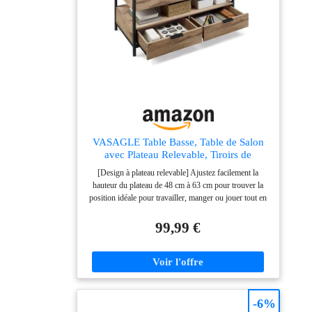
VASAGLE Table Basse, Table de Salon
avec Plateau Relevable, Tiroirs de
Rangement, avec Rangement Ouvert et
[Design à plateau relevable] Ajustez facilement la
Compartiment Caché, Marron Camel et
hauteur du plateau de 48 cm à 63 cm pour trouver la
Noir d'encre LCT209K02
position idéale pour travailler, manger ou jouer tout en
étant confortablement installé sur votre canapé.
Améliorez votre confort avec cette table basse
99,99 €
[Rangement pratique] Le large plateau et l'étagère
inférieure offrent un espace ouvert pour un accès facile
aux objets du quotidien. Les 3 compartiments cachés et
les 2 tiroirs permettent de ranger les couvertures,
magazines et autres objets bien organisés [Plateau
relevable solide] Avec ses charnières métalliques de
-6%
qualité et ses barres transversales renforcées, le plateau