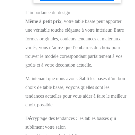
bureau ou en table à manger, bien installé sur votre
canapé Rangement spacieux : Le compartiment sous le
L’importance du design
plateau offre un espace de rangement discret pour
télécommandes, carnets ou manettes. Le compartiment
Même à petit prix
, votre table basse peut apporter
ouvert en bas offre un espace pour livres, plaids ou
objets de décoration. Tout est bien ordonné Solide et
une véritable touche élégante à votre intérieur. Entre
durable : Fabriquée en panneaux d’aggloméré et MDF
formes originales, couleurs tendances et matériaux
robustes, cette table à café est résistante, peut supporter
jusqu’à 100 kg et vous accompagnera pendant de
variés, vous n’aurez que l’embarras du choix pour
nombreuses années Montage facile : Grâce aux
instructions claires et aux outils fournis, cette table
trouver le modèle correspondant parfaitement à vos
basse avec rangement se monte en seulement 30
goûts et à votre décoration actuelle.
minutes pour une utilisation rapide et sans souci
Maintenant que nous avons établi les bases d’un bon
choix de table basse, voyons quelles sont les
tendances actuelles pour vous aider à faire le meilleur
choix possible.
Décryptage des tendances : les tables basses qui
subliment votre salon