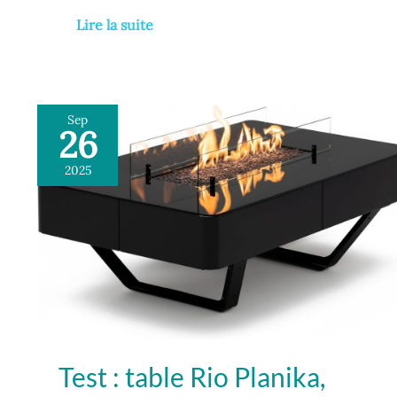
Lire la suite
Sep
26
Test
:
2025
table
Rio
Planika,
cheminée
au
gaz
portable
Test : table Rio Planika,