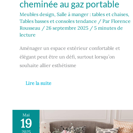
cheminée au gaz portable
Meubles design
,
Salle à manger : tables et chaises
,
Tables basses et consoles tendance
/ Par
Florence
Rousseau
/
26 septembre 2025
/
5 minutes de
lecture
Aménager un espace extérieur confortable et
élégant peut être un défi, surtout lorsqu’on
souhaite allier esthétisme
Lire la suite
Mai
19
Test
:
2025
table