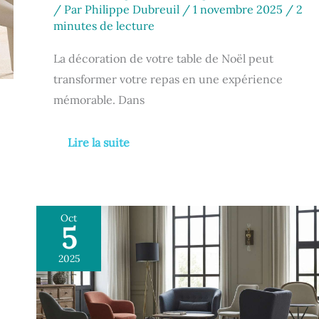
/ Par
Philippe Dubreuil
/
1 novembre 2025
/
2
minutes de lecture
La décoration de votre table de Noël peut
transformer votre repas en une expérience
mémorable. Dans
Lire la suite
Oct
5
Comment
choisir
2025
fauteuils
et
chaises
pour