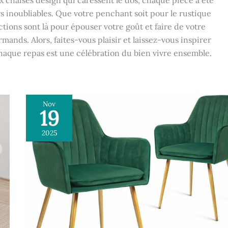
x chaises design qui caressent le dos, chaque pièce a été
s inoubliables. Que votre penchant soit pour le rustique
tions sont là pour épouser votre goût et faire de votre
rmands. Alors, faites-vous plaisir et laissez-vous inspirer
haque repas est une célébration du bien vivre ensemble.
Nov
19
Avis
:
2025
chaises
CangLong
modernes
en
velours
vert
marine