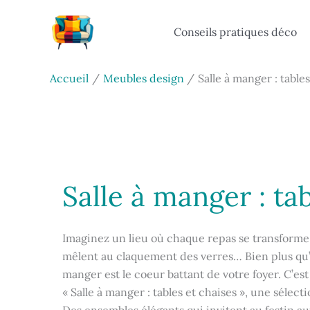
Aller
au
Conseils pratiques déco
contenu
Accueil
Meubles design
Salle à manger : table
Salle à manger : ta
Imaginez un lieu où chaque repas se transforme 
mêlent au claquement des verres… Bien plus qu’un
manger est le coeur battant de votre foyer. C’es
« Salle à manger : tables et chaises », une sélect