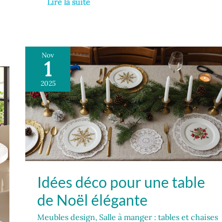
Lire la suite
Nov
1
Idées
déco
2025
pour
une
table
de
Noël
élégante
Idées déco pour une table
de Noël élégante
Meubles design
,
Salle à manger : tables et chaises